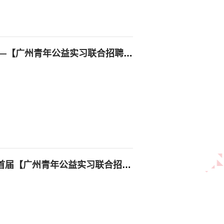
4招助你闯天下！——【广州青年公益实习联合招聘会】攻略
只要你钟 yì ！——首届【广州青年公益实习联合招聘会】报名中